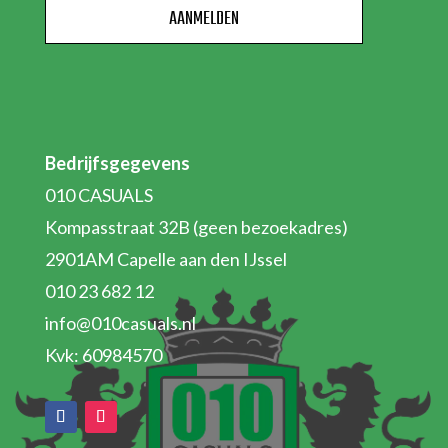
Bedrijfsgegevens
010 CASUALS
Kompasstraat 32B (geen bezoekadres)
2901AM Capelle aan den IJssel
010 23 682 12
info@010casuals.nl
Kvk: 60984570