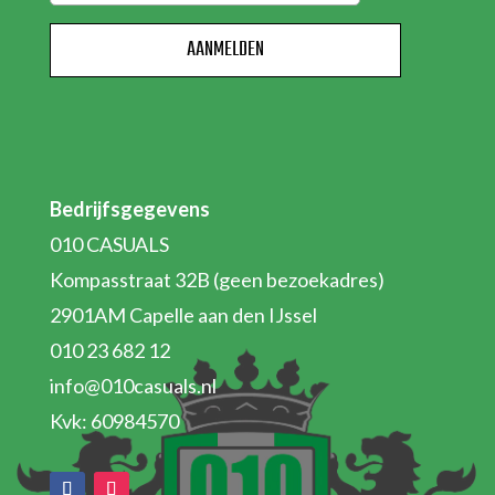
Bedrijfsgegevens
010 CASUALS
Kompasstraat 32B (geen bezoekadres)
2901AM Capelle aan den IJssel
010 23 682 12
info@010casuals.nl
Kvk: 60984570