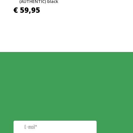
(AUTHENTIC) black
€
59,95
MELD JE AAN VOOR
ONZE
NIEUWSBRIEF!