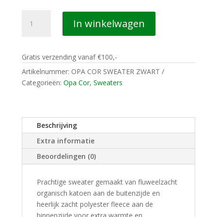
OPA
In winkelwagen
COR
SWEATER
ZWART
Gratis verzending vanaf €100,-
aantal
Artikelnummer:
OPA COR SWEATER ZWART
Categorieën:
Opa Cor
,
Sweaters
Beschrijving
Extra informatie
Beoordelingen (0)
Prachtige sweater gemaakt van fluweelzacht
organisch katoen aan de buitenzijde en
heerlijk zacht polyester fleece aan de
binnenzijde voor extra warmte en