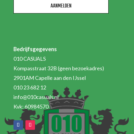
Bedrijfsgegevens
010 CASUALS
Kompasstraat 32B (geen bezoekadres)
2901AM Capelle aan den IJssel
010 23 682 12
info@010casuals.nl
Kvk: 60984570