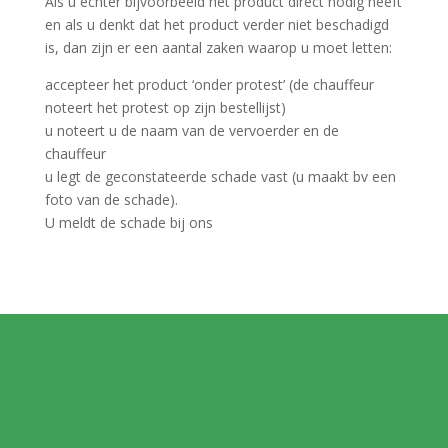
Als u echter bijvoorbeeld het product direct nodig heeft
en als u denkt dat het product verder niet beschadigd
is, dan zijn er een aantal zaken waarop u moet letten:
accepteer het product ‘onder protest’ (de chauffeur
noteert het protest op zijn bestellijst)
u noteert u de naam van de vervoerder en de
chauffeur
u legt de geconstateerde schade vast (u maakt bv een
foto van de schade).
U meldt de schade bij ons
MELD JE AAN VOOR
ONZE