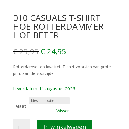
010 CASUALS T-SHIRT
HOE ROTTERDAMMER
HOE BETER
Oorspronkelijke
Huidige
€
29,95
€
24,95
prijs
prijs
was:
is:
Rotterdamse top kwaliteit T-shirt voorzien van grote
€ 29,95.
€ 24,95.
print aan de voorzijde.
Leverdatum: 11 augustus 2026
Maat
Wissen
010
In winkelwagen
CASUALS