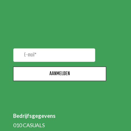
MELD JE AAN VOOR
ONZE
NIEUWSBRIEF!
Bedrijfsgegevens
010 CASUALS