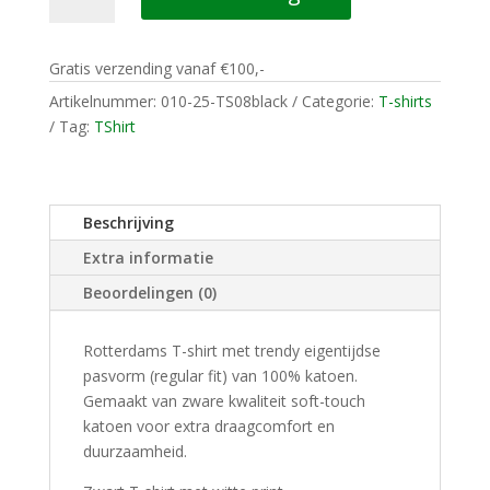
T-
SHIRT
Gratis verzending vanaf €100,-
HOE
ROTTERDAMMER
Artikelnummer:
010-25-TS08black
Categorie:
T-shirts
HOE
Tag:
TShirt
BETER
aantal
Beschrijving
Extra informatie
Beoordelingen (0)
Rotterdams T-shirt met trendy eigentijdse
pasvorm (regular fit) van 100% katoen.
Gemaakt van zware kwaliteit soft-touch
katoen voor extra draagcomfort en
duurzaamheid.