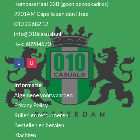
Kompasstraat 32B (geen bezoekadres)
2901AM Capelle aan den IJssel
010 23 682 12
info@010casuals.nl
Kvk: 60984570
Informatie
Algemene voorwaarden
Privacy Policy
Ruilen en retourneren
Bestellen en betalen
Klachten