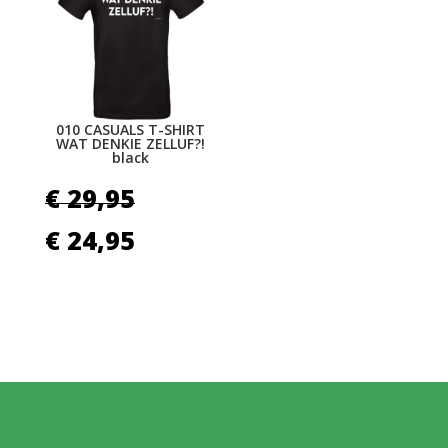
010 CASUALS T-SHIRT
WAT DENKIE ZELLUF?!
black
€
29,95
Oorspronkelijke
Huidige
€
24,95
prijs
prijs
was:
is:
€ 29,95.
€ 24,95.