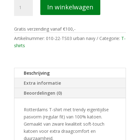
010
In winkelwagen
CASUALS
ROTTERDAM
T-
Gratis verzending vanaf €100,-
SHIRT
DE
Artikelnummer:
010-22-TS03 urban navy
Categorie:
T-
KUIP
shirts
BLUEPRINT
urban
navy
Beschrijving
aantal
Extra informatie
Beoordelingen (0)
Rotterdams T-shirt met trendy eigentijdse
pasvorm (regular fit) van 100% katoen.
Gemaakt van zware kwaliteit soft-touch
katoen voor extra draagcomfort en
duurzaamheid.