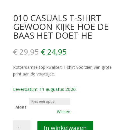
010 CASUALS T-SHIRT
GEWOON KIJKE HOE DE
BAAS HET DOET HE
Oorspronkelijke
Huidige
€
29,95
€
24,95
prijs
prijs
was:
is:
Rotterdamse top kwaliteit T-shirt voorzien van grote
€ 29,95.
€ 24,95.
print aan de voorzijde.
Leverdatum: 11 augustus 2026
Maat
Wissen
010
In winkelwagen
CASUALS