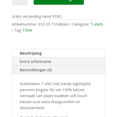
T-
SHIRT
Gratis verzending vanaf €100,-
GEWOON
KIJKE
Artikelnummer:
010-25-TS04black
Categorie:
T-shirts
HOE
Tag:
TShirt
DE
BAAS
HET
Beschrijving
DOET
HE
Extra informatie
aantal
Beoordelingen (0)
Rotterdams T-shirt met trendy eigentijdse
pasvorm (regular fit) van 100% katoen.
Gemaakt van zware kwaliteit soft-touch
katoen voor extra draagcomfort en
duurzaamheid.