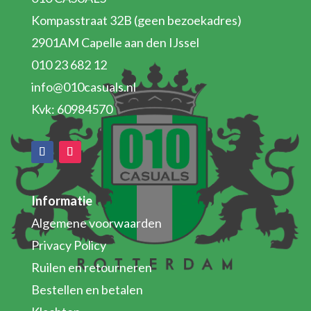
Kompasstraat 32B (geen bezoekadres)
2901AM Capelle aan den IJssel
010 23 682 12
info@010casuals.nl
Kvk: 60984570
Informatie
Algemene voorwaarden
Privacy Policy
Ruilen en retourneren
Bestellen en betalen