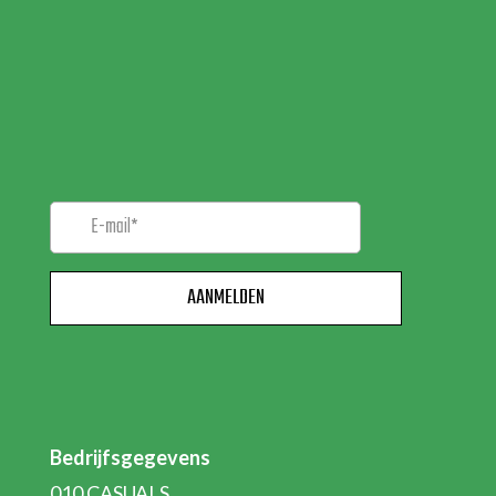
MELD JE AAN VOOR
ONZE
NIEUWSBRIEF!
Bedrijfsgegevens
010 CASUALS