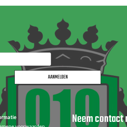
 JE AAN VOOR ONZE NIEUWSB
Neem contact 
ormatie
emene voorwaarden