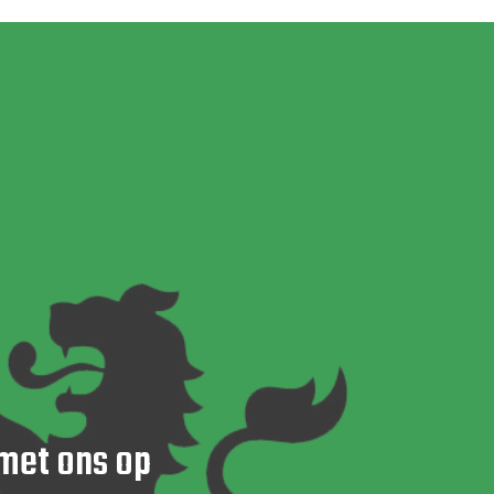
RIEF!
met ons op