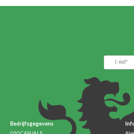
MELD
Bedrijfsgegevens
Inf
010 CASUALS
Alg