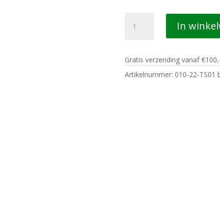
010
In winke
CASUALS
ROTTERDAM
T-
Gratis verzending vanaf €100,
SHIRT
LOGO
Artikelnummer:
010-22-TS01 b
OUTLINE
black
aantal