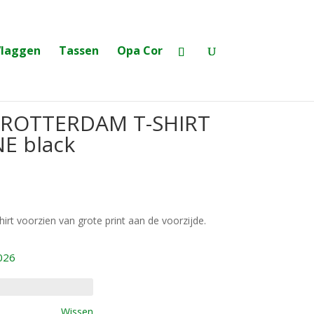
Vlaggen
Tassen
Opa Cor
 ROTTERDAM T-SHIRT
E black
irt voorzien van grote print aan de voorzijde.
026
Wissen