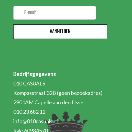
Bedrijfsgegevens
010 CASUALS
Kompasstraat 32B (geen bezoekadres)
2901AM Capelle aan den IJssel
010 23 682 12
info@010casuals.nl
Kvk: 60984570