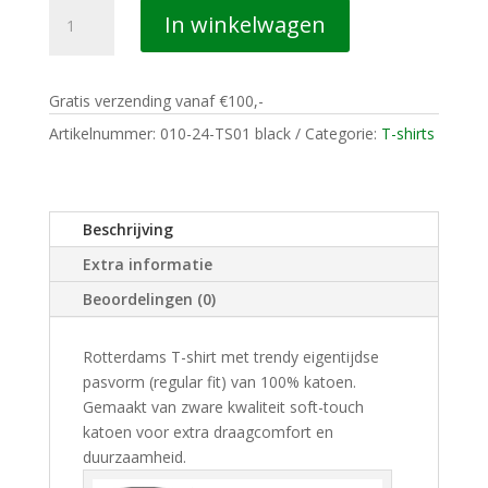
010
In winkelwagen
CASUALS
ROTTERDAM
T-
Gratis verzending vanaf €100,-
SHIRT
ROTTERDAM
Artikelnummer:
010-24-TS01 black
Categorie:
T-shirts
NETHERLANDS
black
aantal
Beschrijving
Extra informatie
Beoordelingen (0)
Rotterdams T-shirt met trendy eigentijdse
pasvorm (regular fit) van 100% katoen.
Gemaakt van zware kwaliteit soft-touch
katoen voor extra draagcomfort en
duurzaamheid.