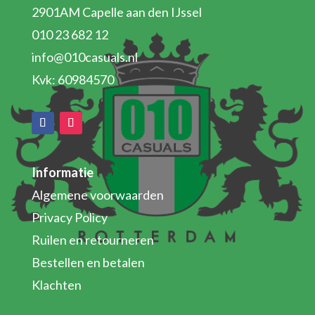
2901AM Capelle aan den IJssel
010 23 682 12
info@010casuals.nl
Kvk: 60984570
Informatie
Algemene voorwaarden
Privacy Policy
Ruilen en retourneren
Bestellen en betalen
Klachten