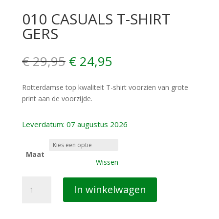
010 CASUALS T-SHIRT
GERS
Oorspronkelijke
Huidige
€
29,95
€
24,95
prijs
prijs
was:
is:
Rotterdamse top kwaliteit T-shirt voorzien van grote
€ 29,95.
€ 24,95.
print aan de voorzijde.
Leverdatum: 07 augustus 2026
Maat
Wissen
010
In winkelwagen
CASUALS
T-
SHIRT