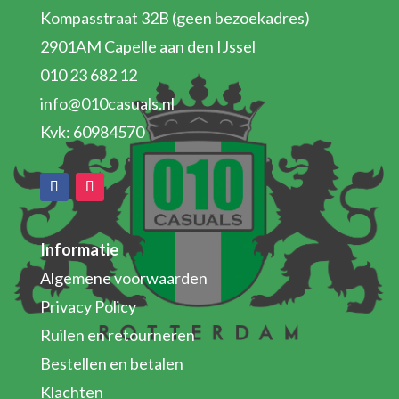
Kompasstraat 32B (geen bezoekadres)
2901AM Capelle aan den IJssel
010 23 682 12
info@010casuals.nl
Kvk: 60984570
Informatie
Algemene voorwaarden
Privacy Policy
Ruilen en retourneren
Bestellen en betalen
Klachten