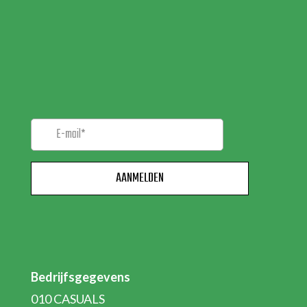
MELD JE AAN VOOR
ONZE
NIEUWSBRIEF!
Bedrijfsgegevens
010 CASUALS