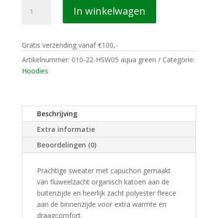
010
In winkelwagen
CASUALS
ROTTERDAM
HOODIE
Gratis verzending vanaf €100,-
MOOISTE
ROTSTAD
Artikelnummer:
010-22-HSW05 aqua green
Categorie:
aqua
Hoodies
green
aantal
Beschrijving
Extra informatie
Beoordelingen (0)
Prachtige sweater met capuchon gemaakt
van fluweelzacht organisch katoen aan de
buitenzijde en heerlijk zacht polyester fleece
aan de binnenzijde voor extra warmte en
draagcomfort.