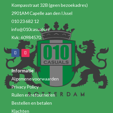
Kompasstraat 32B (geen bezoekadres)
2901AM Capelle aan den IJssel
010 23 682 12
info@010casuals.nl
Kvk: 60984570
Informatie
Algemene voorwaarden
Privacy Policy
Ruilen en retourneren
Bestellen en betalen
Klachten