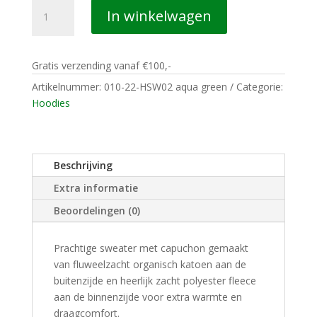
010
In winkelwagen
CASUALS
ROTTERDAM
HOODIE
Gratis verzending vanaf €100,-
GOZERT
(ORIGINAL)
Artikelnummer:
010-22-HSW02 aqua green
Categorie:
aqua
Hoodies
green
aantal
Beschrijving
Extra informatie
Beoordelingen (0)
Prachtige sweater met capuchon gemaakt
van fluweelzacht organisch katoen aan de
buitenzijde en heerlijk zacht polyester fleece
aan de binnenzijde voor extra warmte en
draagcomfort.