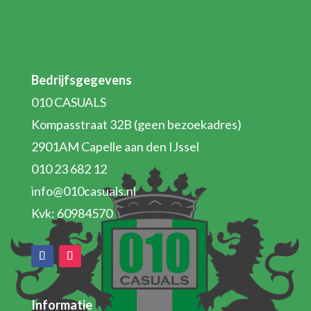
Bedrijfsgegevens
010 CASUALS
Kompasstraat 32B (geen bezoekadres)
2901AM Capelle aan den IJssel
010 23 682 12
info@010casuals.nl
Kvk: 60984570
Informatie