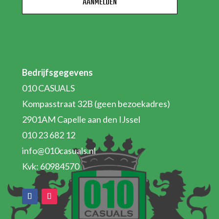
Bedrijfsgegevens
010 CASUALS
Kompasstraat 32B (geen bezoekadres)
2901AM Capelle aan den IJssel
010 23 682 12
info@010casuals.nl
Kvk: 60984570